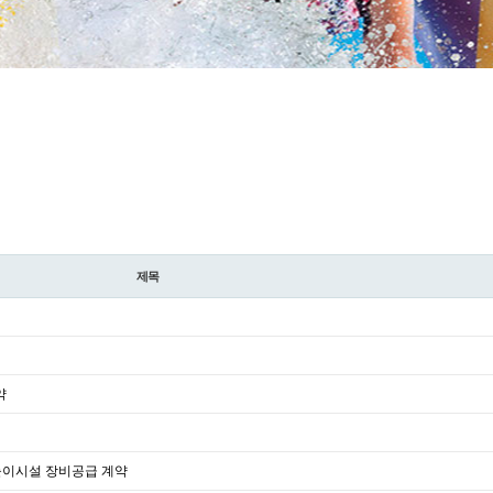
제목
약
놀이시설 장비공급 계약