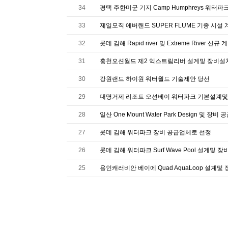
34
평택 주한미군 기지 Camp Humphreys 워터파
33
제일모직 에버랜드 SUPER FLUME 기종 시설 
32
롯데 김해 Rapid river 및 Extreme River 신규 
31
홍천오션월드 제2 익스트림리버 설계및 장비설
30
강원랜드 하이원 워터월드 기술제안 당선
29
대명거제 리조트 오션베이 워터파크 기본설계
28
일산 One Mount Water Park Design 및 장비
27
롯데 김해 워터파크 장비 공급업체로 선정
26
롯데 김해 워터파크 Surf Wave Pool 설계및 
25
용인캐러비안 베이에 Quad AquaLoop 설계및